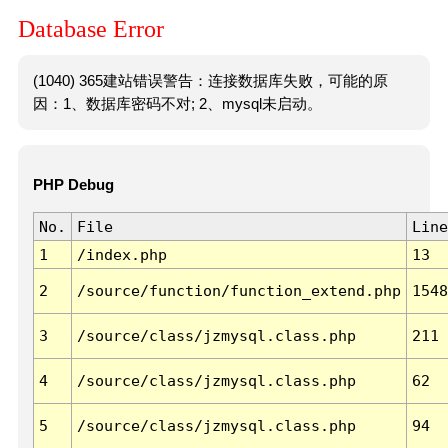
Database Error
(1040) 365建站错误警告：连接数据库失败，可能的原
因：1、数据库密码不对; 2、mysql未启动。
PHP Debug
No.
File
Line
1
/index.php
13
2
/source/function/function_extend.php
1548
3
/source/class/jzmysql.class.php
211
4
/source/class/jzmysql.class.php
62
5
/source/class/jzmysql.class.php
94