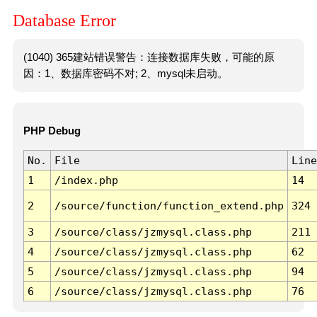
Database Error
(1040) 365建站错误警告：连接数据库失败，可能的原
因：1、数据库密码不对; 2、mysql未启动。
PHP Debug
No.
File
Line
1
/index.php
14
2
/source/function/function_extend.php
324
3
/source/class/jzmysql.class.php
211
4
/source/class/jzmysql.class.php
62
5
/source/class/jzmysql.class.php
94
6
/source/class/jzmysql.class.php
76