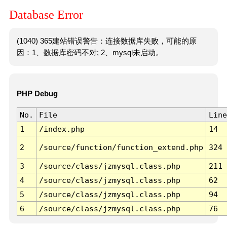
Database Error
(1040) 365建站错误警告：连接数据库失败，可能的原
因：1、数据库密码不对; 2、mysql未启动。
PHP Debug
No.
File
Line
1
/index.php
14
2
/source/function/function_extend.php
324
3
/source/class/jzmysql.class.php
211
4
/source/class/jzmysql.class.php
62
5
/source/class/jzmysql.class.php
94
6
/source/class/jzmysql.class.php
76