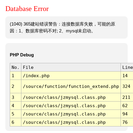
Database Error
(1040) 365建站错误警告：连接数据库失败，可能的原
因：1、数据库密码不对; 2、mysql未启动。
PHP Debug
No.
File
Line
1
/index.php
14
2
/source/function/function_extend.php
324
3
/source/class/jzmysql.class.php
211
4
/source/class/jzmysql.class.php
62
5
/source/class/jzmysql.class.php
94
6
/source/class/jzmysql.class.php
76