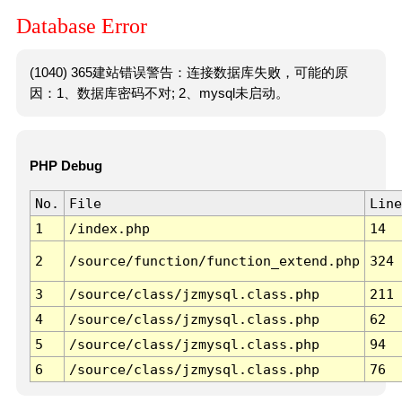
Database Error
(1040) 365建站错误警告：连接数据库失败，可能的原
因：1、数据库密码不对; 2、mysql未启动。
PHP Debug
No.
File
Line
1
/index.php
14
2
/source/function/function_extend.php
324
3
/source/class/jzmysql.class.php
211
4
/source/class/jzmysql.class.php
62
5
/source/class/jzmysql.class.php
94
6
/source/class/jzmysql.class.php
76