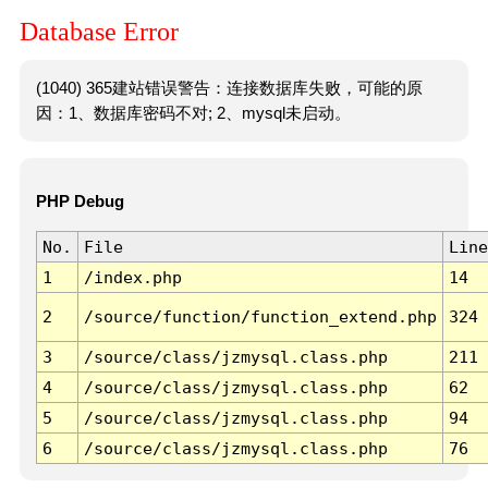
Database Error
(1040) 365建站错误警告：连接数据库失败，可能的原
因：1、数据库密码不对; 2、mysql未启动。
PHP Debug
No.
File
Line
1
/index.php
14
2
/source/function/function_extend.php
324
3
/source/class/jzmysql.class.php
211
4
/source/class/jzmysql.class.php
62
5
/source/class/jzmysql.class.php
94
6
/source/class/jzmysql.class.php
76