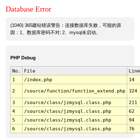
Database Error
(1040) 365建站错误警告：连接数据库失败，可能的原
因：1、数据库密码不对; 2、mysql未启动。
PHP Debug
No.
File
Line
1
/index.php
14
2
/source/function/function_extend.php
324
3
/source/class/jzmysql.class.php
211
4
/source/class/jzmysql.class.php
62
5
/source/class/jzmysql.class.php
94
6
/source/class/jzmysql.class.php
76