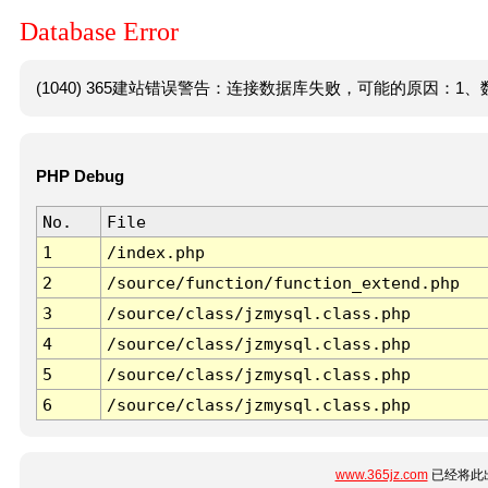
Database Error
(1040) 365建站错误警告：连接数据库失败，可能的原因：1、数
PHP Debug
No.
File
1
/index.php
2
/source/function/function_extend.php
3
/source/class/jzmysql.class.php
4
/source/class/jzmysql.class.php
5
/source/class/jzmysql.class.php
6
/source/class/jzmysql.class.php
www.365jz.com
已经将此