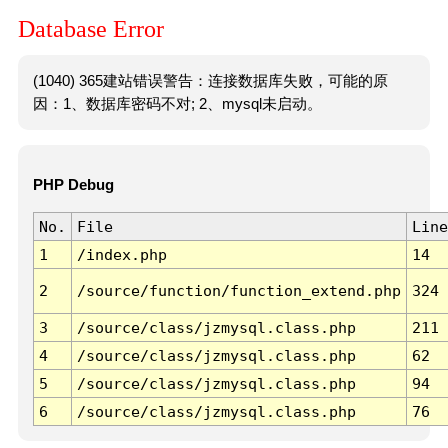
Database Error
(1040) 365建站错误警告：连接数据库失败，可能的原
因：1、数据库密码不对; 2、mysql未启动。
PHP Debug
No.
File
Line
1
/index.php
14
2
/source/function/function_extend.php
324
3
/source/class/jzmysql.class.php
211
4
/source/class/jzmysql.class.php
62
5
/source/class/jzmysql.class.php
94
6
/source/class/jzmysql.class.php
76