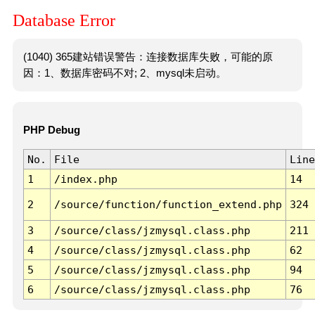
Database Error
(1040) 365建站错误警告：连接数据库失败，可能的原
因：1、数据库密码不对; 2、mysql未启动。
PHP Debug
No.
File
Line
1
/index.php
14
2
/source/function/function_extend.php
324
3
/source/class/jzmysql.class.php
211
4
/source/class/jzmysql.class.php
62
5
/source/class/jzmysql.class.php
94
6
/source/class/jzmysql.class.php
76